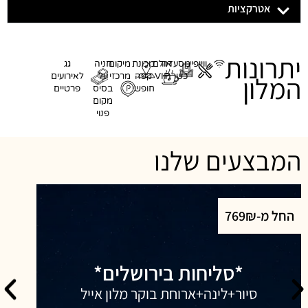
אטרקציות
יתרונות
ווייפיי
מסעדה
אולם
מכונת
מיקום
חניה
גג
המלון
כשרה
VIP
קפה
מרכזי
על
לאירועים
חופשי
בסיס
פרטיים
מקום
פנוי
המבצעים שלנו
החל מ-769₪
*סליחות בירושלים*
סיור+לינה+ארוחת בוקר מלון אייל