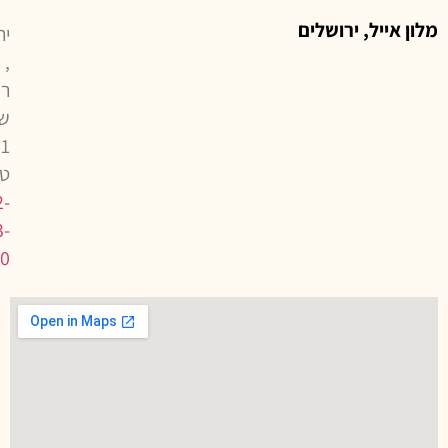
מלון אייל, ירושלים
יר
,
ר
ש
טל
2-
3-
00