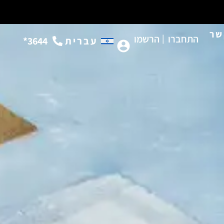
שר
התחברו
|
הרשמו
עברית
3644*