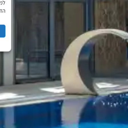
למד
הדפ