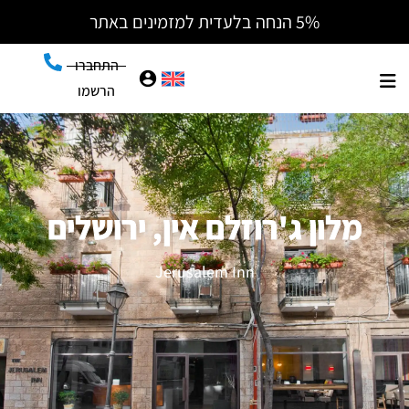
5% הנחה בלעדית למזמינים באתר
התחברו
הרשמו
מלון ג'רוזלם אין, ירושלים
Jerusalem Inn