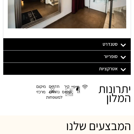
סטנדרט
סופריור
אטרקציות
יתרונות
קיר
חדרים
מיקום
ווייפיי
המלון
טיפוס
גדולים
מרכזי
למשפחות
המבצעים שלנו