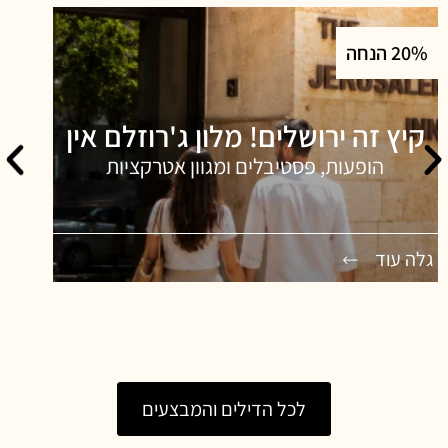
20% הנחה
קיץ זה ירושלים! מלון ג'רוזלם אין
הופעות, פסטיבלים ומגוון אטרקציות
גלה עוד
ג
לכל הדילים והמבצעים