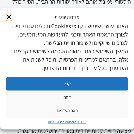
היסטורי שמוביל אותם לאורך יסודות הר הבית. הסיור כולל
הדרכה מרתקת, ממצאים ארכאולוגיים והיכרות קרובה עם
מדיניות פרטיות
ההיסטוריה היהודית. היתרון הגדול הוא שהטמפרטורה
האתר עושה שימוש בקבצי Cookies ובכלים טכנולוגיים
במנהרות נותרת קרירה ונעימה גם בימים החמים ביותר. זו
לצורך התאמת האתר ותכניו להעדפות המשתמשים,
דרך מושלמת לחוות את ירושלים ממבט אחר, מבלי לסבול
לצרכים שיווקיים ולשיפור חוויית הגלישה.
מהחום. עבור תיירים מהעולם זו חוויה רוחנית עמוקה, ועבור
המשך השימוש באתר מהווה הסכמה לשימוש בקבצים
משפחות מקומיות זו הזדמנות לשלב בין לימוד ההיסטוריה
אלה, בהתאם למדיניות הפרטיות. תוכל לשנות את
לבין טיול נעים.
העדפתך בכל עת דרך הגדרות הדפדפן.
קניונים ושדרות קניות – ממוזג, מגוון
ותוסס
קבל
לצד המוזיאונים והאתרים ההיסטוריים, ירושלים מציעה גם
דחה
חוויית קניות ובילוי בסביבה נעימה. קניון מלחה הוא הקניון
ראה העדפות
הגדול בעיר, ובו מאות חנויות מותגים, מסעדות, בתי קפה
ואזורי משחק לילדים, הכול כמובן במיזוג מלא. שדרת ממילא
מדיניות קוקיס
מדיניות פרטיות
מציעה חוויית קניות ייחודית באווירה ירושלמית אותנטית,