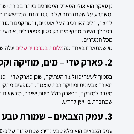
גן סאקר הוא אולי הפארק המפורסם ביותר בבירת ישרא
ומשתרע על שטח נרחב ש
לריצה, הליכה או רכיבה על אופניים, והמתקנים המודרנ
במהלך השנה מתקיימים בגן מגוון פסטיבלים, אירועי ת
מכל המגזרים.
מי שמתארח באחד מה
מלונות במרכז ירושלים
יגלה שג
2. פארק טדי – מים, מוזיקה וקסם ירושלמי
בסמוך לשער יפו ולעיר העתיקה, שוכן פארק טדי – פ
תאורה צבעונית ומוזיקה רבת עוצמה. המופעים מתקיימי
מעבר למזרקה, הפארק כולל פינות ישיבה, מדשאות נעימ
שמחברת בין ישן לחדש.
3. עמק הצבאים – שמורת טבע בלב הבירה