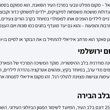
ל – מקום מפלט טבעי במרכז העיר הסואנת. הוא ממוקם בסמוך ל
ל כ-100 דונם. המדשאות הגדולות מושכות משפחות לפיקניקים, ילדים למשחקי
יים לילדים הופכים אותו לפופולרי במיוחד בקרב הורים צעירים.
רבות והופעות – והוא גם יעד מועדף בחגים כמו סוכות ויום העצ
ן סאקר הוא מרחב אידיאלי להתחיל בו את הבוקר או לסיים בו יום
נינה מודרנית בלב ההיסטוריה. מוקד המשיכה המרכזי של הפארק
ם מדי ערב, במיוחד בקיץ, ומהווים אטרקציה נהדרת לילדים, תי
ות ונגישות מצוינת להולכי רגל. זהו מקום אידיאלי למנוחה אחר
עמק הצבאים הוא פלא טבע נדיר: שטח פתוח של כ-250 דונם בלב העיר, המיועד לשימור המגוו