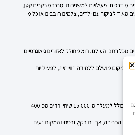
רים מודרכים, פעילויות למשפחות ומרכז מבקרים קטן.
ים מאוד לביקור עם ילדים, צלמים חובבים או כל מי
 בגבעת רם הוא אחד הגדולים והמרשימים בישראל, עם אוסף של למעלה מ-6,000 מיני צמחים מכל רחבי העולם. הוא מחולק לאזורים גיאוגרפיים
 זהו מקום מושלם ללמידה חווייתית, לפעילויות
ם
מול משכן הכנסת ובסמוך לבית המשפט העליון, משתרע גן הוורדים – אחד הפארקים הרומנטיים והמושקעים בעיר. הפארק כולל למעלה מ-15,000 שיחי ורדים מכ-400
ב שיא הפריחה, אך גם בקיץ ובסתיו המקום נעים