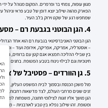
מגוון עופות, צמחי בר ופרפרים. המקום מנוהל על ידי
הפארק מהווה שילוב יוצא דופן של טבע פראי וניהול עי
שמחפש רגע של שקט וירוק בלב העיר.
4. הגן הבוטני בגבעת רם – מסע בין יבשות
– אוסטרליה, אמריקה, אפריקה, אירופה ועוד – וכל א
בין שבילי ההליכה תמצאו אגם קטן עם ברווזים, גן יפנ
חינוכיות וגם לבילוי נינוח בטבע המטופח. בחגים ובחו
התא
5. גן הוורדים – פסטיבל של צבעים וריחות
ולש
המש
למד
זנים שונים מרחבי העולם, לצד מדשאות רחבות, שבילי
הדפ
הגן מושך אליו זוגות לצילומי חתונה, משפחות לפיקני
ומטופח. זהו שילוב נפלא בין טבע לאורבניות – ממ