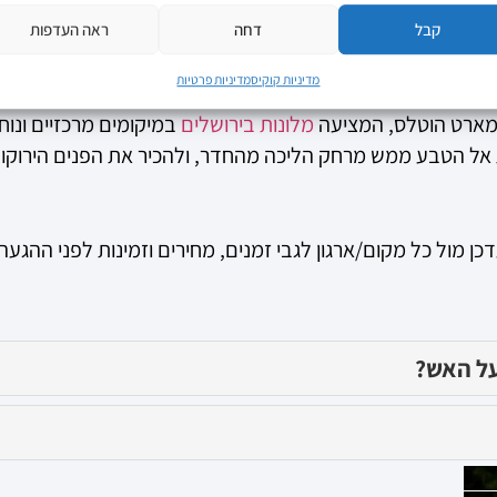
קבל
דחה
ראה העדפות
– הוא נוכח, ירוק ומזמין בכל פינה. בין אם אתם מחפשים שקט 
מדיניות קוקיס
מדיניות פרטיות
בואו לנשום, לנוח ולגלות צד אחר של ירושלים – צד רך, פורח 
סמארט הוטלס, המציעה
מלונות בירושלים
במיקומים מרכזיים ונוחי
את אל הטבע ממש מרחק הליכה מהחדר, ולהכיר את הפנים הירוקו
 מול כל מקום/ארגון לגבי זמנים, מחירים וזמינות לפני ההגעה
על האש?