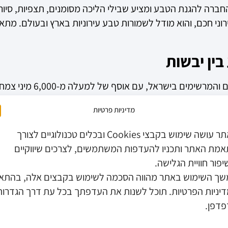
 החברה להגנת הטבע ומציע שבילי הליכה מסומנים, תצפיות, סיו
רוני חכם, והוא מודל לשמורות טבע עירוניות בארץ ובעולם. מתא
הגן הבוטני האוניברסיטאי
זור מדמה את הצמחייה והאקלים המקומיים.
מדיניות פרטיות
י שליו, חממה טרופית מרהיבה ובית קפה שמשקיף על הנוף הירוק.
פשות מתקיימות פעילויות מיוחדות למשפחות וילדים.
האתר עושה שימוש בקבצי Cookies ובכלים טכנולוגיים לצורך
מת האתר ותכניו להעדפות המשתמשים, לצרכים שיווקיים
יפור חוויית הגלישה.
ך השימוש באתר מהווה הסכמה לשימוש בקבצים אלה, בהתא
יניות הפרטיות. תוכל לשנות את העדפתך בכל עת דרך הגדרות
ם מוצלים, פינות ישיבה ומזרקות מים.
דפן.
קים ותיירים שנהנים מאסתטיקה וגינון ברמה גבוהה. בחודשי האבי
ש מתחת לאף של מקבלי ההחלטות